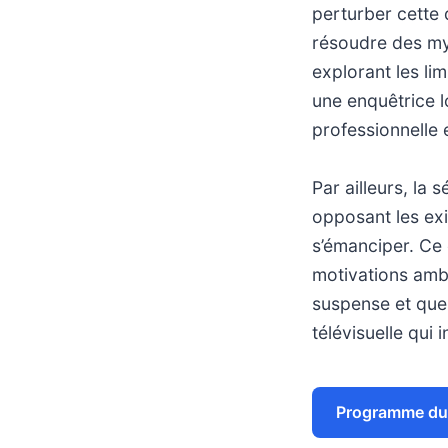
perturber cette 
résoudre des mys
explorant les li
une enquêtrice lo
professionnelle 
Par ailleurs, la 
opposant les exi
s’émanciper. Ce 
motivations ambiv
suspense et ques
télévisuelle qui 
Programme du 