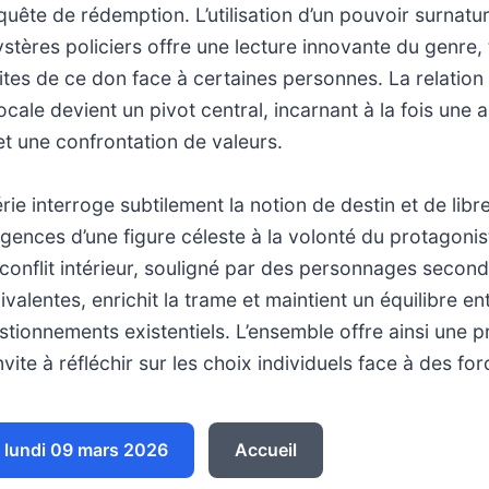
quête de rédemption. L’utilisation d’un pouvoir surnatu
tères policiers offre une lecture innovante du genre, 
mites de ce don face à certaines personnes. La relation 
cale devient un pivot central, incarnant à la fois une a
et une confrontation de valeurs.
série interroge subtilement la notion de destin et de libre
gences d’une figure céleste à la volonté du protagonis
conflit intérieur, souligné par des personnages second
alentes, enrichit la trame et maintient un équilibre ent
tionnements existentiels. L’ensemble offre ainsi une p
invite à réfléchir sur les choix individuels face à des fo
lundi 09 mars 2026
Accueil