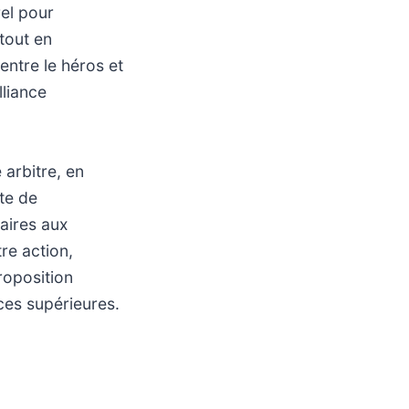
rel pour
tout en
entre le héros et
lliance
 arbitre, en
te de
aires aux
re action,
roposition
rces supérieures.