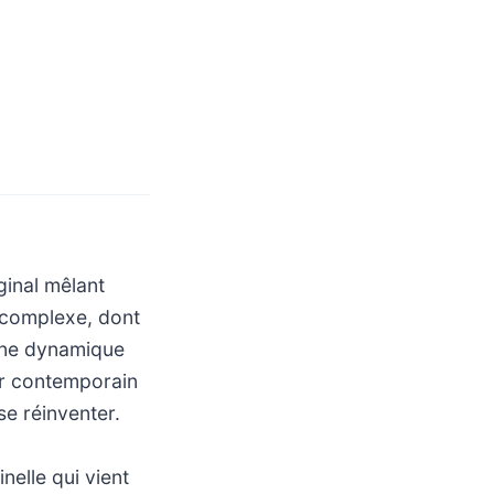
ginal mêlant
l complexe, dont
e une dynamique
or contemporain
se réinventer.
nelle qui vient