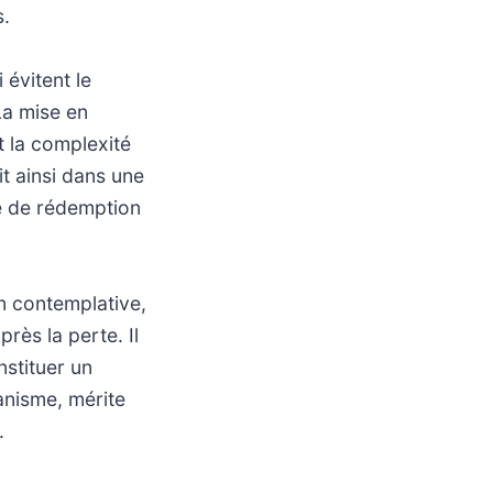
s.
évitent le
La mise en
nt la complexité
t ainsi dans une
te de rédemption
on contemplative,
près la perte. Il
nstituer un
anisme, mérite
.