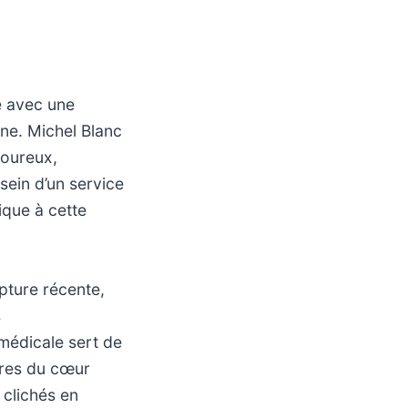
e avec une
ine. Michel Blanc
moureux,
sein d’un service
ique à cette
ture récente,
s
médicale sert de
ures du cœur
 clichés en