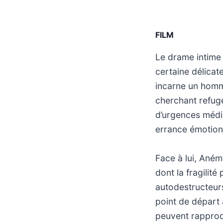
FILM
Le drame intime 
certaine délicat
incarne un homm
cherchant refuge
d’urgences médic
errance émotion
Face à lui, Ané
dont la fragilit
autodestructeurs
point de départ 
peuvent rapproch