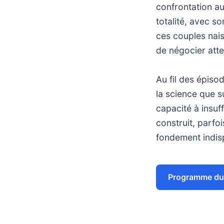
confrontation aux
totalité, avec s
ces couples nais
de négocier att
Au fil des épisod
la science que s
capacité à insuf
construit, parfo
fondement indisp
Programme du 