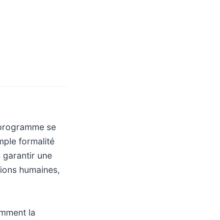
e programme se
ple formalité
 garantir une
ations humaines,
amment la