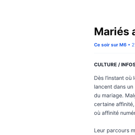
Mariés 
Ce soir sur M6
• 2
CULTURE / INFO
Dès l’instant o
lancent dans un
du mariage. Malg
certaine affinit
où affinité numé
Leur parcours me