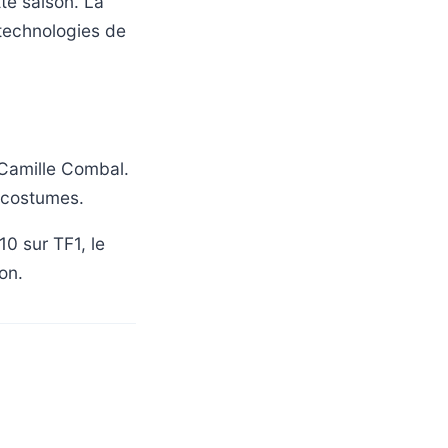
te saison. La
technologies de
Camille Combal.
s costumes.
0 sur TF1, le
on.