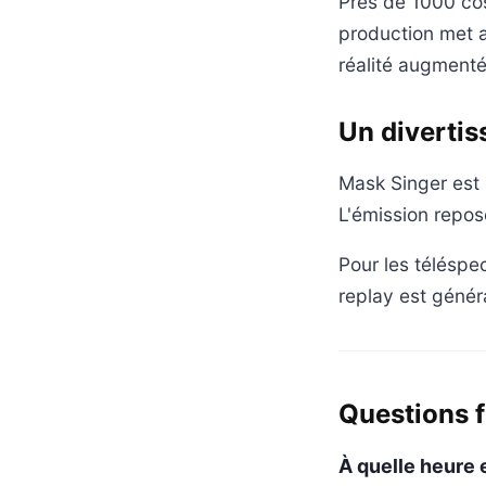
Près de 1000 cos
production met a
réalité augmenté
Un diverti
Mask Singer est
L'émission repos
Pour les téléspe
replay est génér
Questions 
À quelle heure 