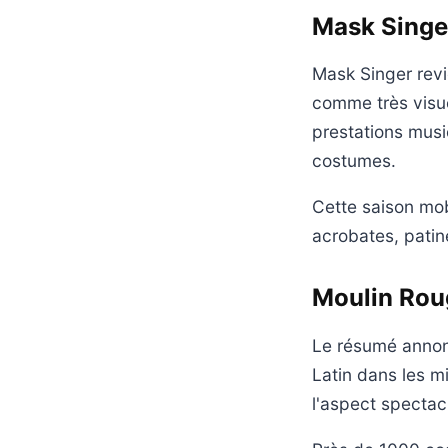
Mask Singer
Mask Singer rev
comme très visue
prestations musi
costumes.
Cette saison mob
acrobates, patine
Moulin Roug
Le résumé annonc
Latin dans les m
l'aspect specta