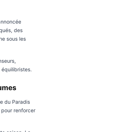
 annoncée
squés, des
he sous les
nseurs,
équilibristes.
tumes
le du Paradis
 pour renforcer