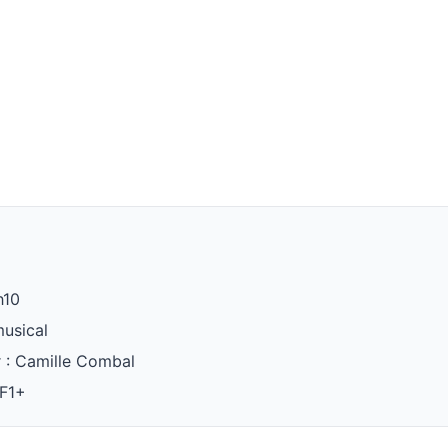
h10
musical
r : Camille Combal
TF1+