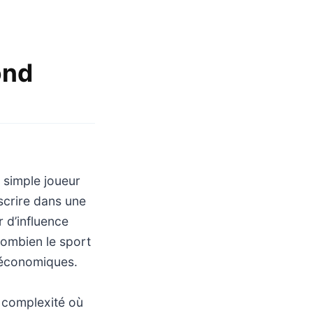
ond
 simple joueur
nscrire dans une
 d’influence
combien le sport
t économiques.
 complexité où