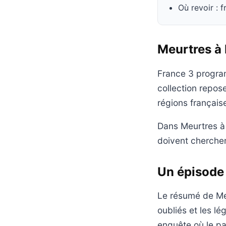
Où revoir : f
Meurtres à 
France 3 program
collection repos
régions français
Dans Meurtres à
doivent chercher
Un épisode l
Le résumé de Meur
oubliés et les l
enquête où le pa