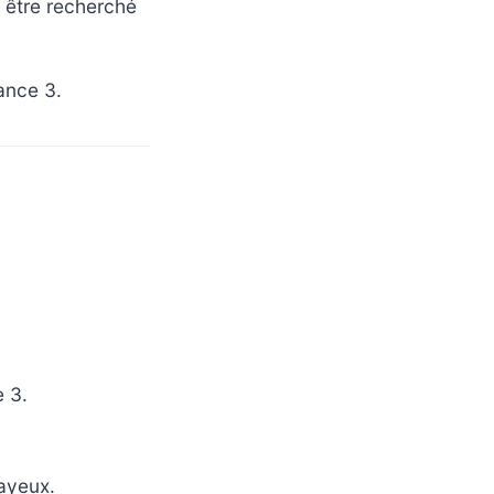
t être recherché
ance 3.
 3.
ayeux.