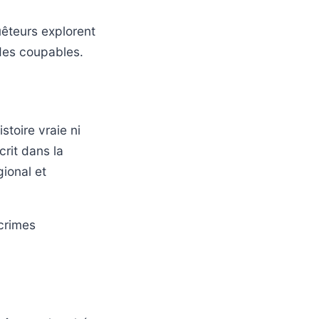
êteurs explorent
 des coupables.
toire vraie ni
crit dans la
gional et
crimes