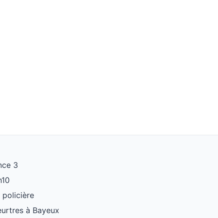
nce 3
h10
 policière
eurtres à Bayeux