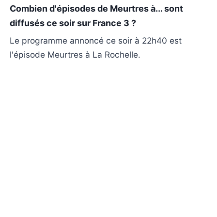
Combien d'épisodes de Meurtres à... sont
diffusés ce soir sur France 3 ?
Le programme annoncé ce soir à 22h40 est
l'épisode Meurtres à La Rochelle.
Où regarder Meurtres à La Rochelle en replay ?
Le replay peut être disponible sur france.tv après
la diffusion sur France 3, selon les droits de mise
en ligne.
Y a-t-il une suite à Meurtres à La Rochelle ?
Meurtres à La Rochelle appartient à la collection
Meurtres à..., qui propose d'autres enquêtes
indépendantes dans différentes régions.