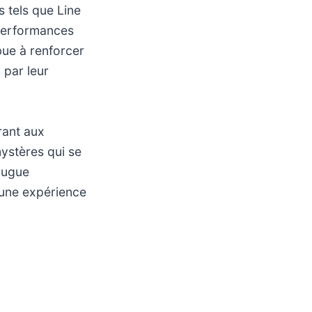
 tels que Line
 performances
bue à renforcer
n par leur
rant aux
mystères qui se
njugue
 une expérience