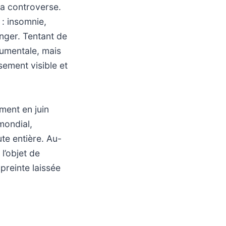
la controverse.
: insomnie,
nger. Tentant de
numentale, mais
ement visible et
ment en juin
mondial,
te entière. Au-
l’objet de
preinte laissée