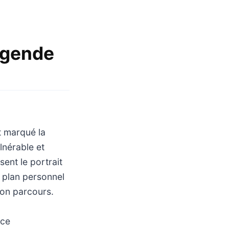
égende
t marqué la
lnérable et
ent le portrait
e plan personnel
son parcours.
nce