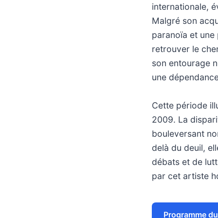
internationale, 
Malgré son acqui
paranoïa et une
retrouver le che
son entourage n
une dépendance
Cette période il
2009. La dispar
bouleversant non
delà du deuil, e
débats et de lut
par cet artiste 
Programme du 