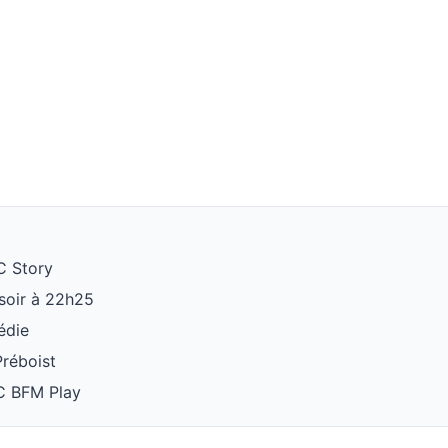
C Story
 soir à 22h25
édie
Préboist
C BFM Play