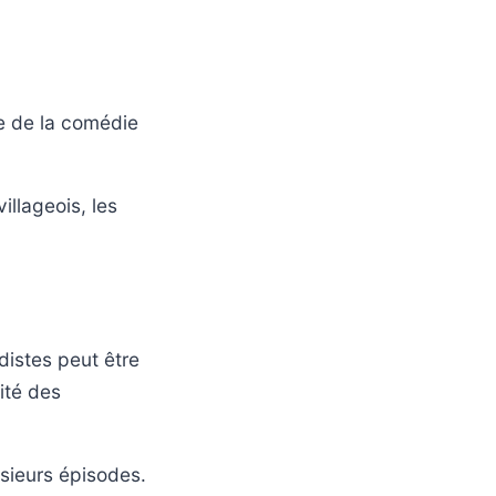
re de la comédie
illageois, les
distes peut être
ité des
usieurs épisodes.