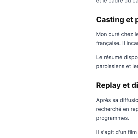
et le cadre du c
Casting et
Mon curé chez le
française. Il inc
Le résumé disponi
paroissiens et l
Replay et d
Après sa diffusi
recherché en rep
programmes.
Il s'agit d'un fi