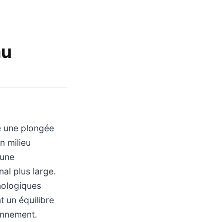
au
e une plongée
n milieu
’une
al plus large.
hnologiques
t un équilibre
ronnement.