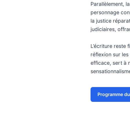
Parallèlement, l
personnage confr
la justice répar
judiciaires, offr
L’écriture reste 
réflexion sur le
efficace, sert à
sensationnalisme
Programme du 