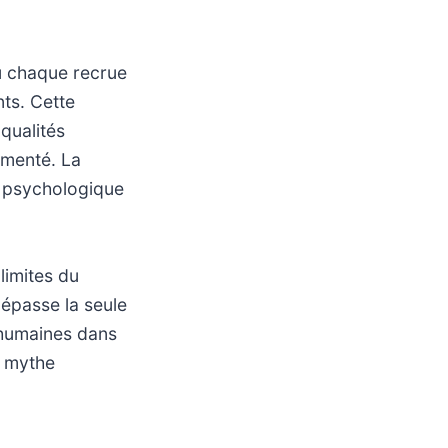
 où chaque recrue
nts. Cette
qualités
imenté. La
t psychologique
limites du
dépasse la seule
s humaines dans
n mythe