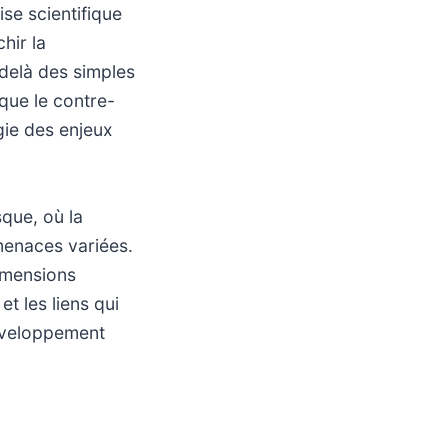
ise scientifique
hir la
delà des simples
 que le contre-
rgie des enjeux
que, où la
 menaces variées.
dimensions
t les liens qui
développement