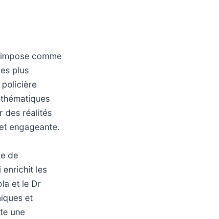
 s’impose comme
les plus
 policière
s thématiques
 des réalités
 et engageante.
re de
enrichit les
la et le Dr
hiques et
ète une