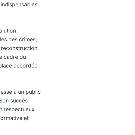
 indispensables
olution
les des crimes,
 reconstruction.
le cadre du
a place accordée
resse à un public
. Son succès
nt respectueux
nformative et