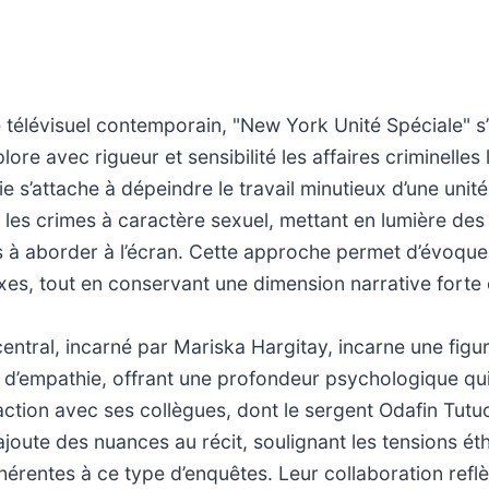
 télévisuel contemporain, "New York Unité Spéciale"
lore avec rigueur et sensibilité les affaires criminelles 
ie s’attache à dépeindre le travail minutieux d’une unité
 les crimes à caractère sexuel, mettant en lumière de
es à aborder à l’écran. Cette approche permet d’évoquer
xes, tout en conservant une dimension narrative forte
ntral, incarné par Mariska Hargitay, incarne une figu
 d’empathie, offrant une profondeur psychologique qui 
raction avec ses collègues, dont le sergent Odafin Tutuo
oute des nuances au récit, soulignant les tensions ét
hérentes à ce type d’enquêtes. Leur collaboration refl