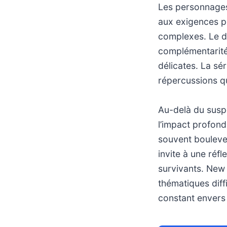
Les personnages
aux exigences p
complexes. Le du
complémentarit
délicates. La sér
répercussions qu
Au-delà du suspe
l’impact profond
souvent boulever
invite à une réf
survivants. New
thématiques diff
constant envers 