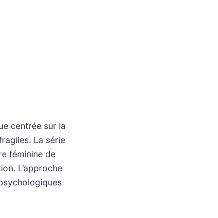
ue centrée sur la
ragiles. La série
re féminine de
ation. L’approche
 psychologiques