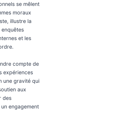
onnels se mêlent
lemmes moraux
, illustre la
 enquêtes
nternes et les
ordre.
rendre compte de
rs expériences
n une gravité qui
 soutien aux
r des
 et un engagement