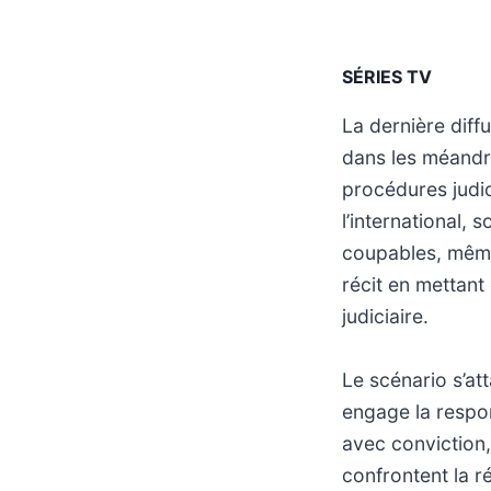
SÉRIES TV
La dernière diff
dans les méandre
procédures judic
l’international, 
coupables, même 
récit en mettant 
judiciaire.
Le scénario s’at
engage la respon
avec conviction,
confrontent la r