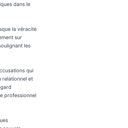
iques dans le
rsque la véracité
nement sur
oulignant les
accusations qui
relationnel et
regard
te professionnel
ques