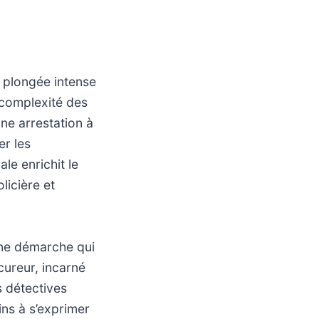
e plongée intense
 complexité des
une arrestation à
er les
le enrichit le
licière et
une démarche qui
cureur, incarné
s détectives
ins à s’exprimer