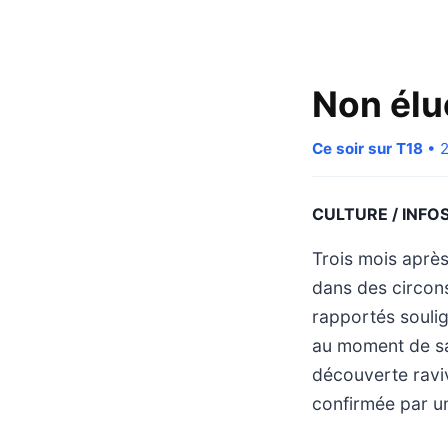
Non élu
Ce soir sur T18
• 2
CULTURE / INFO
Trois mois après
dans des circons
rapportés soulig
au moment de sa 
découverte ravi
confirmée par un