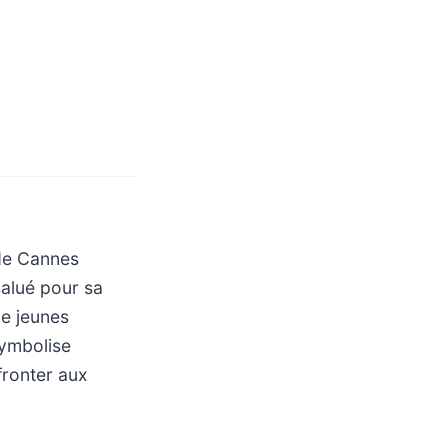
 de Cannes
salué pour sa
de jeunes
symbolise
fronter aux