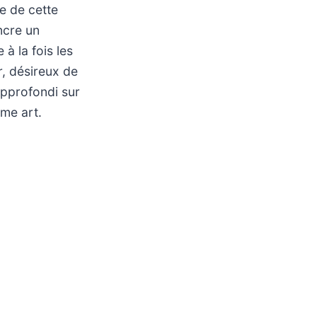
e de cette
ncre un
à la fois les
r, désireux de
approfondi sur
ème art.