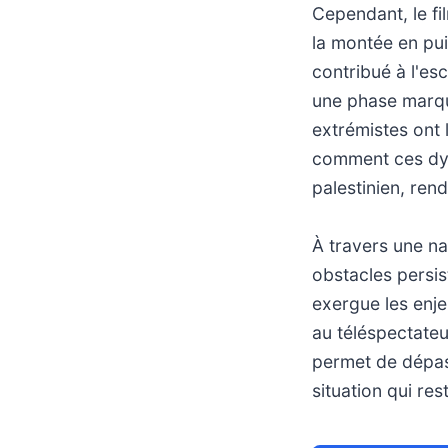
Cependant, le fi
la montée en pu
contribué à l'e
une phase marqu
extrémistes ont 
comment ces dyn
palestinien, rend
À travers une na
obstacles persis
exergue les enjeu
au téléspectate
permet de dépas
situation qui re