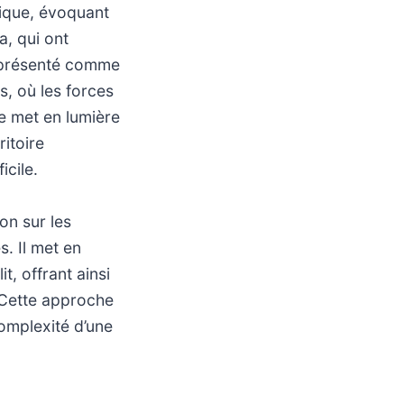
tique, évoquant
, qui ont
t présenté comme
, où les forces
e met en lumière
itoire
icile.
on sur les
. Il met en
t, offrant ainsi
 Cette approche
omplexité d’une