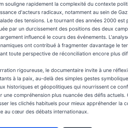
lm souligne rapidement la complexité du contexte poli
issance d'acteurs radicaux, notamment au sein de Gaza
scalade des tensions. Le tournant des années 2000 es
ée par un durcissement des positions des deux camps
largement influencé le cours des événements. L'analys
amiques ont contribué à fragmenter davantage le terr
ant toute perspective de réconciliation encore plus diff
rration rigoureuse, le documentaire invite à une réflexi
tants à la paix, au-delà des simples gestes symboliques
x historiques et géopolitiques qui nourrissent ce confli
ur une compréhension plus nuancée des défis actuels.
ser les clichés habituels pour mieux appréhender la c
ste au cœur des débats internationaux.