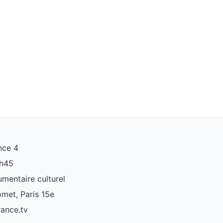
nce 4
2h45
mentaire culturel
omet, Paris 15e
rance.tv