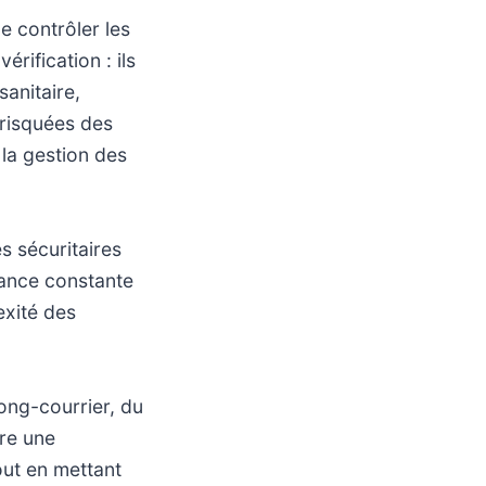
e contrôler les
rification : ils
anitaire,
 risquées des
 la gestion des
s sécuritaires
ilance constante
exité des
ong-courrier, du
fre une
out en mettant