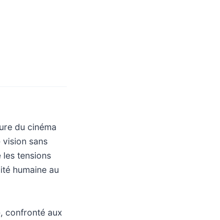
ure du cinéma
e vision sans
 les tensions
xité humaine au
ié, confronté aux