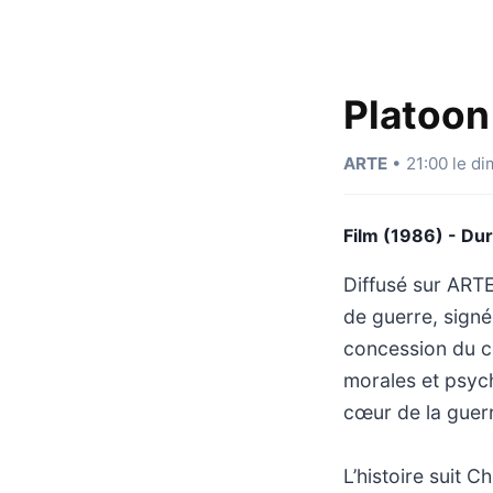
Platoon
ARTE
• 21:00 le di
Film (1986) - Du
Diffusé sur ART
de guerre, signé
concession du co
morales et psych
cœur de la guer
L’histoire suit C