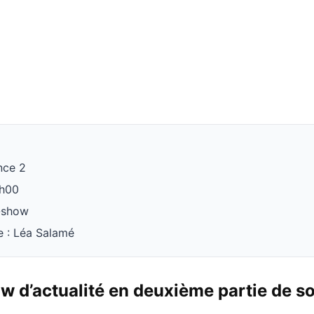
nce 2
3h00
k-show
e : Léa Salamé
w d’actualité en deuxième partie de so