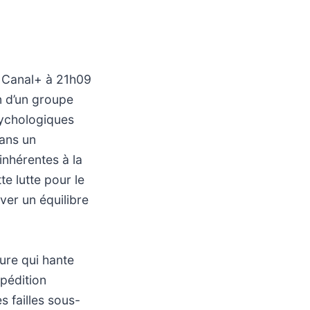
r Canal+ à 21h09
n d’un groupe
sychologiques
dans un
 inhérentes à la
te lutte pour le
rver un équilibre
ture qui hante
xpédition
s failles sous-