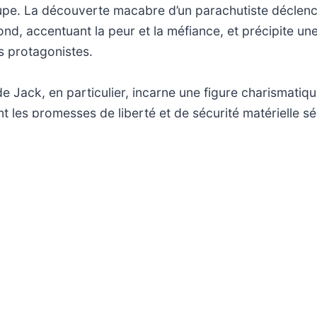
upe. La découverte macabre d’un parachutiste déclen
nd, accentuant la peur et la méfiance, et précipite un
es protagonistes.
 Jack, en particulier, incarne une figure charismatiqu
t les promesses de liberté et de sécurité matérielle sé
uant un glissement progressif vers une organisation p
les initiales. Cette évolution souligne les enjeux de po
cœur du récit, tout en interrogeant la nature des com
 de survie. L’ensemble offre ainsi une réflexion saisissant
 sociales lorsque la civilisation se délite.
lundi 08 juin 2026
Accueil