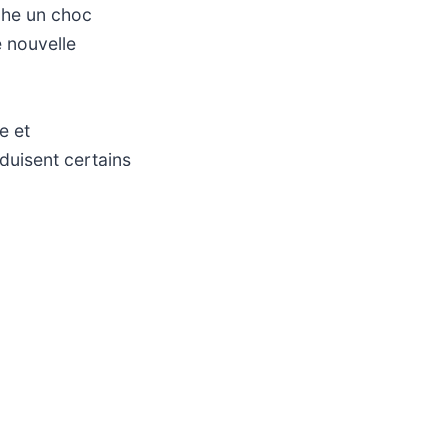
che un choc
e nouvelle
e et
duisent certains
lus anarchique
uvoir et de
promis consentis
e sur la fragilité