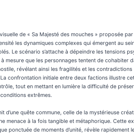
lévisuelle de « Sa Majesté des mouches » proposée pa
tensité les dynamiques complexes qui émergent au sei
olés. Le scénario s’attache à dépeindre les tensions p
t à mesure que les personnages tentent de cohabiter 
tile, révélant ainsi les fragilités et les contradictions
a confrontation initiale entre deux factions illustre cet
trôle, tout en mettant en lumière la difficulté de prése
 conditions extrêmes.
ichit d’une quête commune, celle de la mystérieuse créa
’une menace à la fois tangible et métaphorique. Cette e
 que ponctuée de moments d’unité, révèle rapidement le