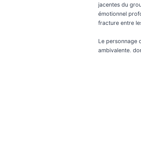
jacentes du gro
émotionnel profo
fracture entre l
Le personnage de
ambivalente, don
garçons, provoq
et déliée des règ
manipulation au 
face à l’instinct
des constructions
Programme du 