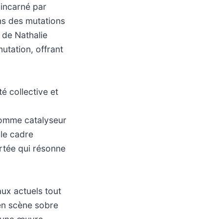
 incarné par
ns des mutations
 de Nathalie
utation, offrant
té collective et
 comme catalyseur
 le cadre
ortée qui résonne
aux actuels tout
en scène sobre