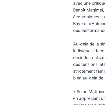
avec une critiqu
Benoît Magimel, 
économiques sur 
Baye et d’Antoin
des performance
Au-delà de la sim
individuelle fac
désindustrialisa
des tensions lat
strictement fami
bien au-delà de 
« Selon Matthieu
en appréciant u