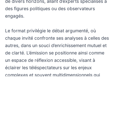
de divers horizons, allant d’experts spécialisés à
des figures politiques ou des observateurs
engagés.
Le format privilégie le débat argumenté, où
chaque invité confronte ses analyses à celles des
autres, dans un souci d’enrichissement mutuel et
de clarté. L’émission se positionne ainsi comme
un espace de réflexion accessible, visant à
éclairer les téléspectateurs sur les enjeux
complexes et souvent multidimensionnels qui
rythment l’actualité.
L’approche adoptée évite tout sensationnalisme,
cherchant plutôt à structurer la compréhension
du public par des échanges nourris et