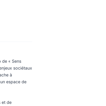
o de « Sens
enjeux sociétaux
tache à
t un espace de
 et de