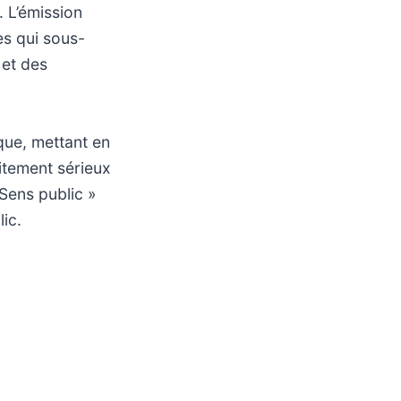
. L’émission
es qui sous-
 et des
ue, mettant en
itement sérieux
Sens public »
ic.