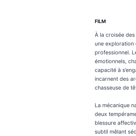
FILM
À la croisée de
une exploration
professionnel. L
émotionnels, ch
capacité à s’eng
incarnent des arc
chasseuse de tê
La mécanique na
deux tempéramen
blessure affecti
subtil mêlant sé