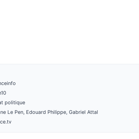
nceinfo
h10
t politique
rine Le Pen, Edouard Philippe, Gabriel Attal
nce.tv