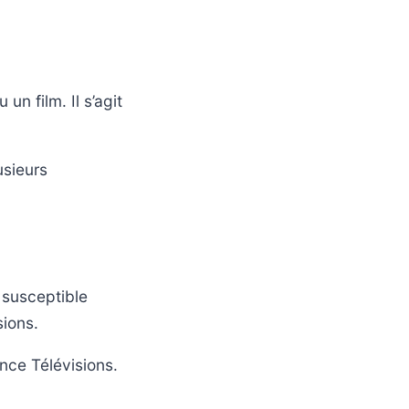
n film. Il s’agit
usieurs
 susceptible
sions.
nce Télévisions.