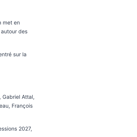
n met en
 autour des
entré sur la
Gabriel Attal,
eau, François
essions 2027,