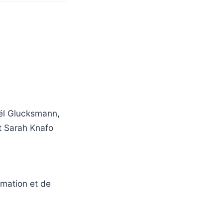
aël Glucksmann,
t Sarah Knafo
rmation et de