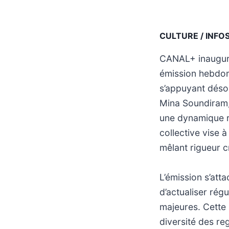
CULTURE / INFO
CANAL+ inaugure
émission hebdom
s’appuyant déso
Mina Soundiram,
une dynamique r
collective vise 
mêlant rigueur cr
L’émission s’att
d’actualiser rég
majeures. Cette 
diversité des re