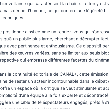
bienveillance qui caractérisent la chaîne. Le ton y est 
jamais dénué d’humour, ce qui confère une légèreté b
 techniques.
se positionne ainsi comme un rendez-vous qui s’adress
s qu’à un public plus large, cherchant à décrypter l’act
ue avec pertinence et enthousiasme. Ce dispositif p
ière des œuvres variées, sans se limiter aux seuls blo
rspective qui embrasse différentes facettes du ciném
dans la continuité éditoriale de CANAL+, cette émission
aîne de rester un acteur incontournable dans le débat c
 offre un espace où la critique se veut stimulante et ac
complicité d’une équipe à la fois experte et décontracté
uggère une cible de téléspectateurs engagés, prêts à s’