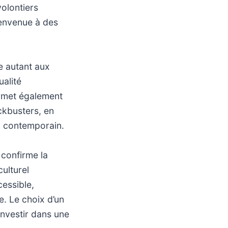
volontiers
ienvenue à des
e autant aux
ualité
ermet également
ckbusters, en
a contemporain.
 confirme la
ulturel
cessible,
e. Le choix d’un
investir dans une