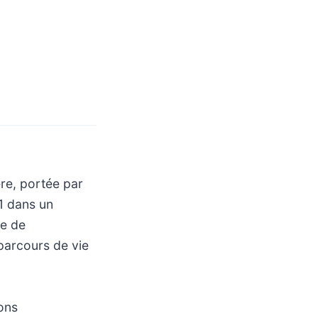
ère, portée par
1 dans un
he de
 parcours de vie
ions