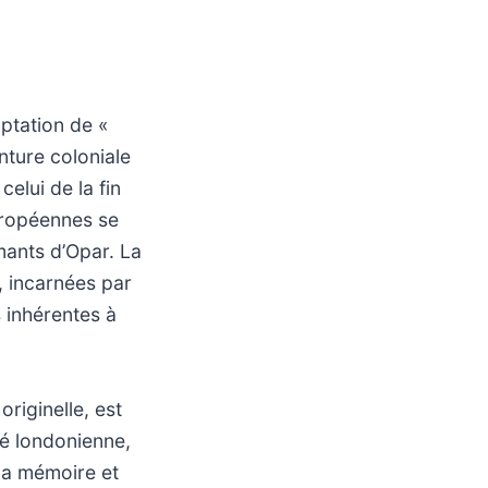
ptation de «
nture coloniale
celui de la fin
européennes se
mants d’Opar. La
, incarnées par
 inhérentes à
riginelle, est
té londonienne,
 la mémoire et