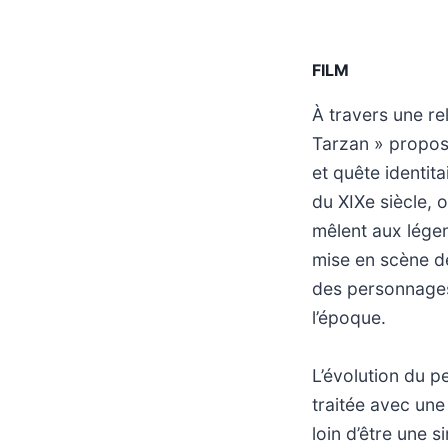
FILM
À travers une re
Tarzan » propose
et quête identita
du XIXe siècle, 
mêlent aux légen
mise en scène de
des personnages 
l’époque.
L’évolution du p
traitée avec une
loin d’être une 