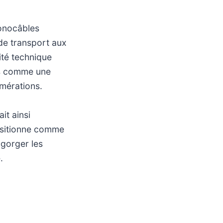
monocâbles
 de transport aux
ité technique
is comme une
mérations.
it ainsi
positionne comme
ngorger les
.