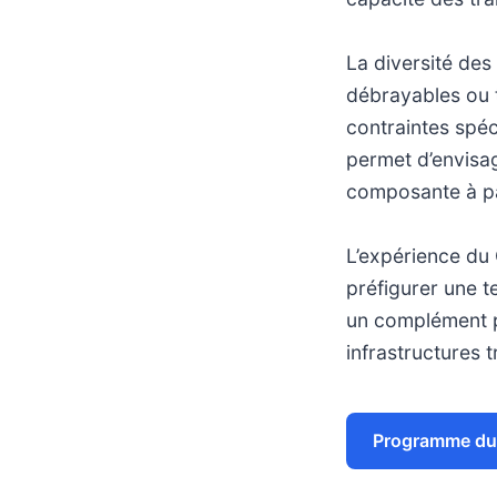
La diversité des
débrayables ou t
contraintes spéc
permet d’envisa
composante à pa
L’expérience du 
préfigurer une t
un complément pe
infrastructures t
Programme du 