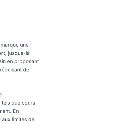
e marque une
rt, jusque-là
ain en proposant
 réduisant de
e
 tels que cours
ement. En
 aux limites de