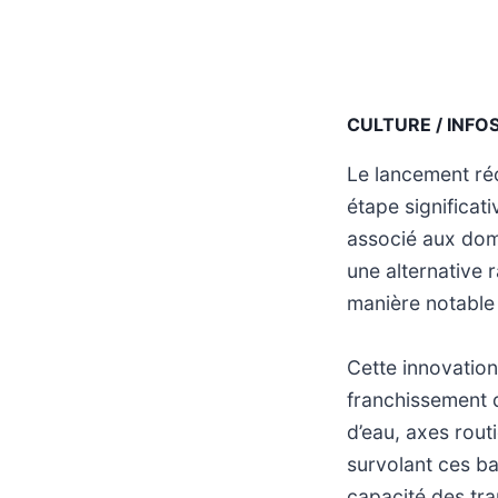
CULTURE / INFO
Le lancement ré
étape significat
associé aux dom
une alternative 
manière notable 
Cette innovation
franchissement d
d’eau, axes rout
survolant ces ba
capacité des tr