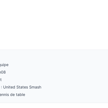
quipe
1h08
t
 : United States Smash
tennis de table