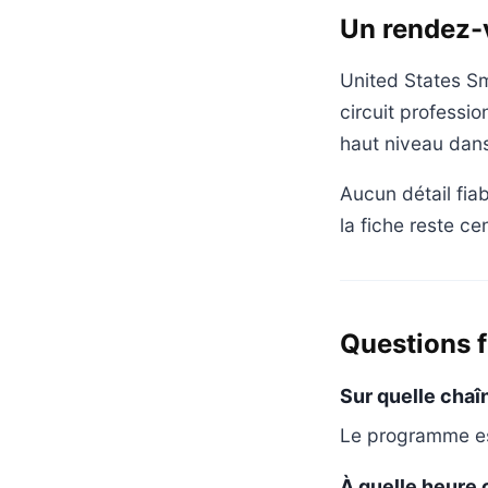
Un rendez-v
United States Sm
circuit professi
haut niveau dans
Aucun détail fiab
la fiche reste ce
Questions 
Sur quelle chaî
Le programme est
À quelle heure