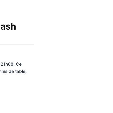
mash
à 21h08. Ce
nis de table,