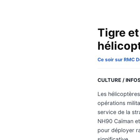
Tigre et
hélicop
Ce soir sur RMC 
CULTURE / INFO
Les hélicoptère
opérations milit
service de la st
NH90 Caïman et 
pour déployer ra
significative.