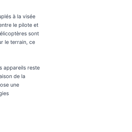
lés à la visée
ntre le pilote et
hélicoptères sont
 le terrain, ce
s appareils reste
raison de la
pose une
gies