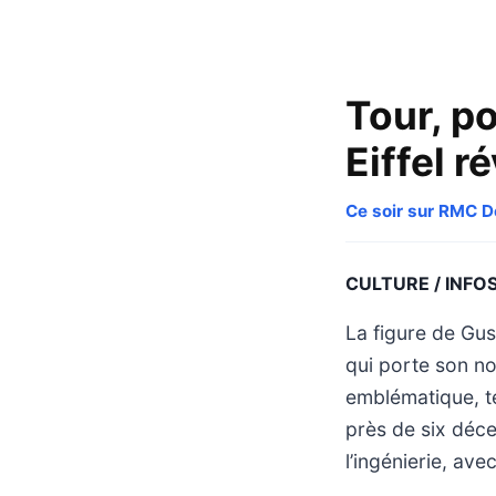
Tour, po
Eiffel r
Ce soir sur RMC 
CULTURE / INFO
La figure de Gu
qui porte son n
emblématique, té
près de six déce
l’ingénierie, av