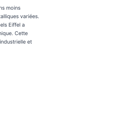
ns moins
alliques variées.
ls Eiffel a
nique. Cette
ndustrielle et