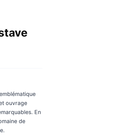
ustave
r emblématique
cet ouvrage
remarquables. En
domaine de
e.