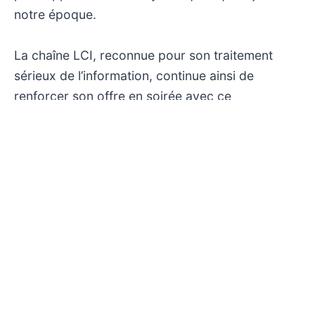
notre époque.
La chaîne LCI, reconnue pour son traitement
sérieux de l’information, continue ainsi de
renforcer son offre en soirée avec ce
programme qui s’inscrit dans une logique de
service public. Il s’agit d’un espace privilégié pour
ceux qui souhaitent sortir des flux d’actualité
immédiats et bénéficier d’une analyse
approfondie, en lien avec les grands dossiers
contemporains. En somme, « Un œil sur le
monde » promet une immersion instructive et
réfléchie au cœur des problématiques
internationales.