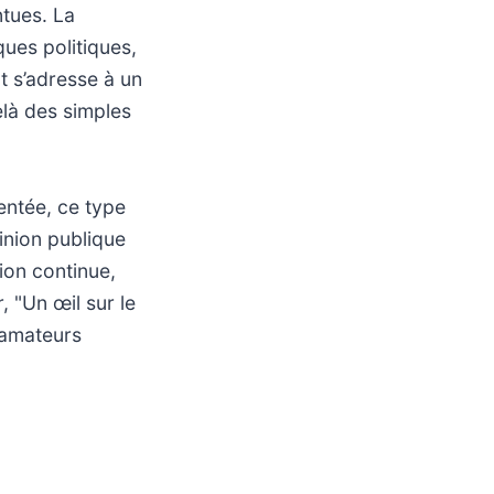
ntues. La
ues politiques,
t s’adresse à un
elà des simples
entée, ce type
pinion publique
ion continue,
, "Un œil sur le
 amateurs