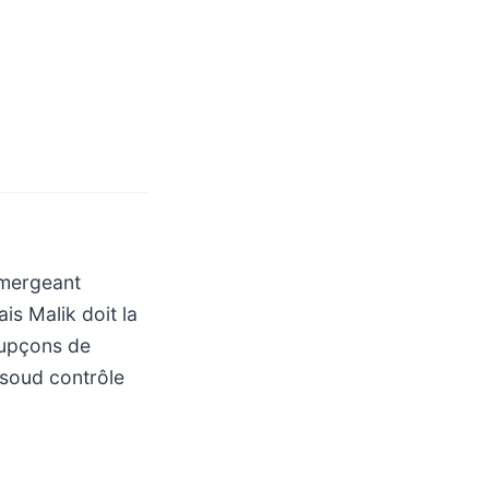
mmergeant
is Malik doit la
soupçons de
assoud contrôle