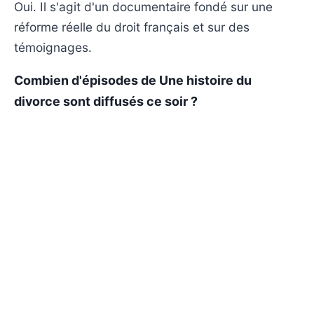
Oui. Il s'agit d'un documentaire fondé sur une
réforme réelle du droit français et sur des
témoignages.
Combien d'épisodes de Une histoire du
divorce sont diffusés ce soir ?
Le programme est présenté comme un
documentaire. Aucun épisode supplémentaire
n'est indiqué dans le résumé.
Où regarder Une histoire du divorce en replay
ou streaming ?
Il faut le rechercher dans le replay de La Chaîne
parlementaire, notamment sur les supports
numériques de LCP, selon disponibilité.