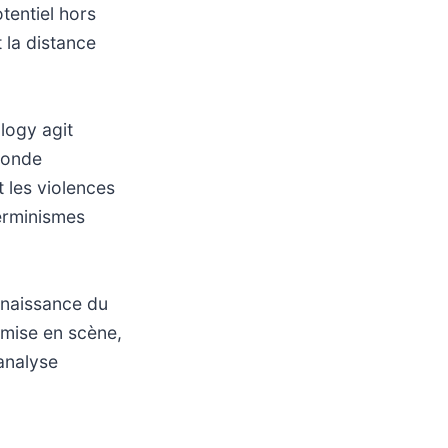
tentiel hors
 la distance
logy agit
monde
t les violences
terminismes
onnaissance du
 mise en scène,
 analyse