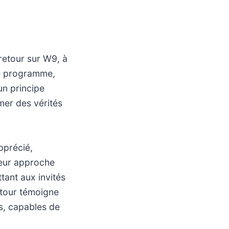
 retour sur W9, à
Ce programme,
un principe
imer des vérités
pprécié,
 leur approche
tant aux invités
retour témoigne
s, capables de