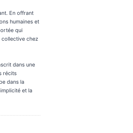
nt. En offrant
tions humaines et
ortée qui
 collective chez
nscrit dans une
 récits
pe dans la
mplicité et la