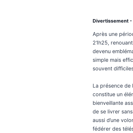
Divertissement -
Après une périod
21h25, renouant
devenu emblémati
simple mais effi
souvent difficile
La présence de P
constitue un élé
bienveillante as
de se livrer san
aussi d’une volo
fédérer des télé