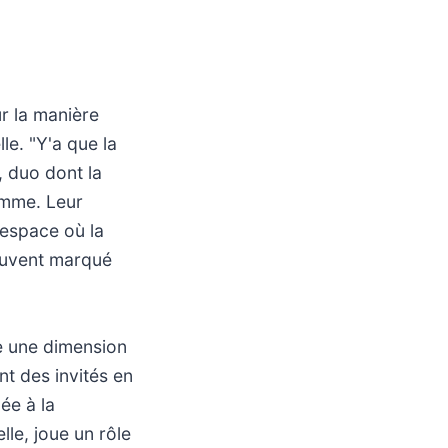
r la manière
le. "Y'a que la
, duo dont la
ramme. Leur
 espace où la
souvent marqué
e une dimension
t des invités en
ée à la
lle, joue un rôle