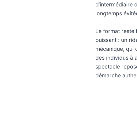
d’intermédiaire d
longtemps évité
Le format reste f
puissant : un ri
mécanique, qui c
des individus à a
spectacle repose
démarche authent
Ce programme, p
télévision de té
de vue. En cela,
singulier sur la 
devenir un lieu d