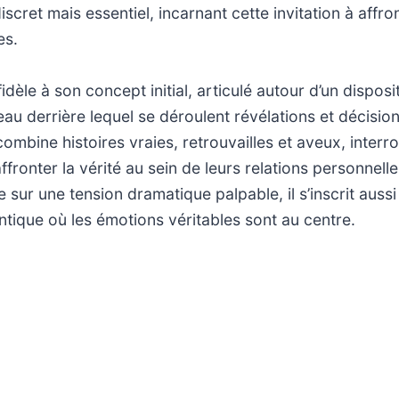
iscret mais essentiel, incarnant cette invitation à affro
es.
idèle à son concept initial, articulé autour d’un disposi
deau derrière lequel se déroulent révélations et décisio
ombine histoires vraies, retrouvailles et aveux, interr
ffronter la vérité au sein de leurs relations personnelles
 sur une tension dramatique palpable, il s’inscrit auss
ique où les émotions véritables sont au centre.
rogrammé à une heure tardive, s’inscrit dans une trad
moignage qui privilégie l’échange direct et la confronta
 il interpelle autant par sa forme que par son fond, off
complexité des liens humains et sur la manière dont la t
’expression et de résolution.