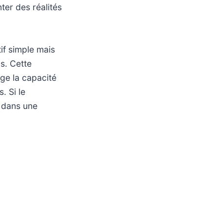
nter des réalités
tif simple mais
ns. Cette
oge la capacité
. Si le
i dans une
ition de
tion des points
rant un regard
élévision peut