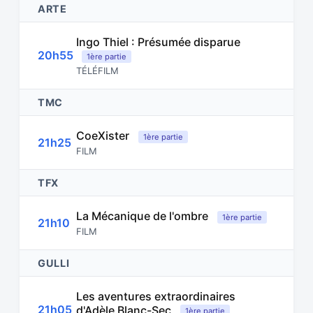
ARTE
Ingo Thiel : Présumée disparue
20h55
1ère partie
TÉLÉFILM
TMC
CoeXister
1ère partie
21h25
FILM
TFX
La Mécanique de l'ombre
1ère partie
21h10
FILM
GULLI
Les aventures extraordinaires
21h05
d'Adèle Blanc-Sec
1ère partie