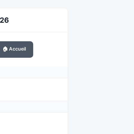
026
🏠 Accueil