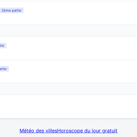
2ème partie
tie
rtie
Météo des villes
Horoscope du jour gratuit