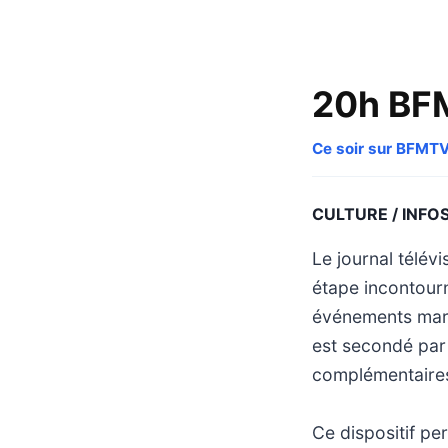
20h BF
Ce soir sur BFMT
CULTURE / INFO
Le journal télév
étape incontourn
événements marqu
est secondé par
complémentaires
Ce dispositif pe