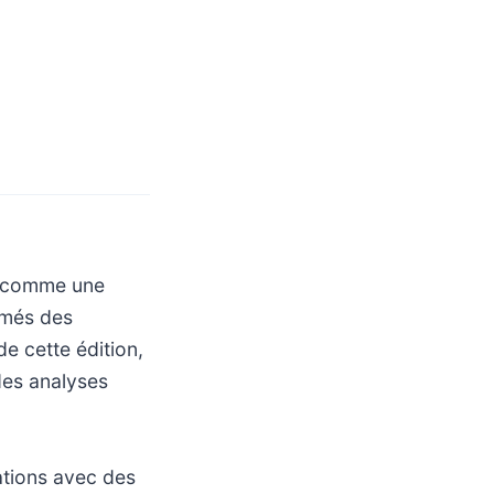
it comme une
rmés des
e cette édition,
des analyses
ations avec des