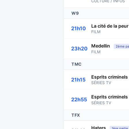
CULTURE / INFOS
W9
La cité de la peur
21h10
FILM
Medellin
2ème par
23h20
FILM
TMC
Esprits criminels
21h15
SÉRIES TV
Esprits criminels
22h55
SÉRIES TV
TFX
Haters
1ère partie