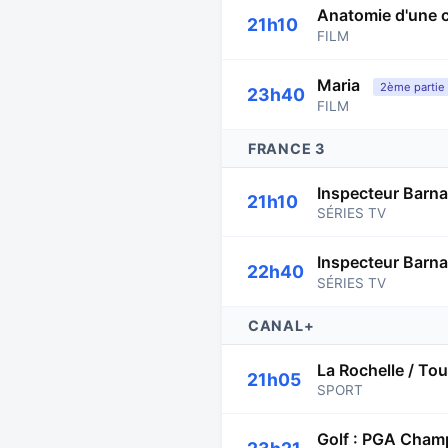
Anatomie d'une 
21h10
FILM
Maria
2ème partie 
23h40
FILM
FRANCE 3
Inspecteur Barn
21h10
SÉRIES TV
Inspecteur Barn
22h40
SÉRIES TV
CANAL+
La Rochelle / To
21h05
SPORT
Golf : PGA Cham