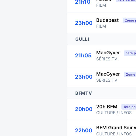
21h10
FILM
Budapest
2ème p
23h00
FILM
GULLI
MacGyver
1ère p
21h05
SÉRIES TV
MacGyver
2ème 
23h00
SÉRIES TV
BFMTV
20h BFM
1ère pa
20h00
CULTURE / INFOS
BFM Grand Soir 
22h00
CULTURE / INFOS