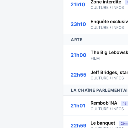
Zone interdite
21h10
CULTURE / INFOS
Enquête exclusi
23h10
CULTURE / INFOS
ARTE
The Big Lebowsk
21h00
FILM
Jeff Bridges, star
22h55
CULTURE / INFOS
LA CHAÎNE PARLEMENTAI
Rembob'INA
1èr
21h01
CULTURE / INFOS
Le banquet
2ème
22h59