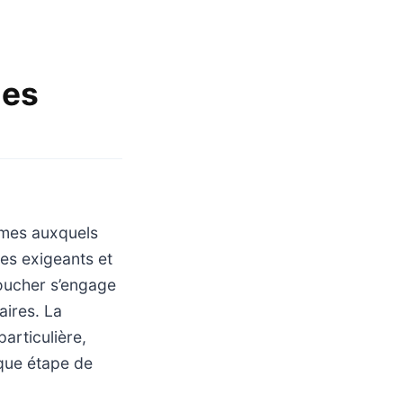
ues
êmes auxquels
es exigeants et
Boucher s’engage
aires. La
articulière,
aque étape de