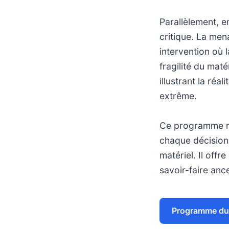
Parallèlement, e
critique. La men
intervention où l
fragilité du maté
illustrant la ré
extrême.
Ce programme me
chaque décision
matériel. Il offr
savoir-faire anc
Programme du 