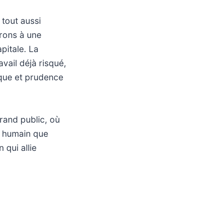
 tout aussi
erons à une
pitale. La
avail déjà risqué,
nique et prudence
and public, où
n humain que
 qui allie