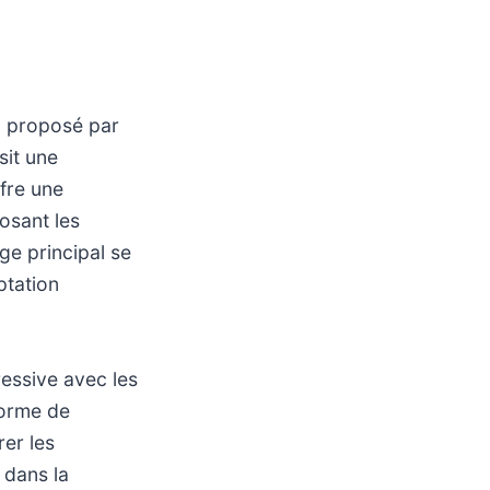
m proposé par
sit une
ffre une
osant les
ge principal se
ptation
ressive avec les
forme de
er les
 dans la