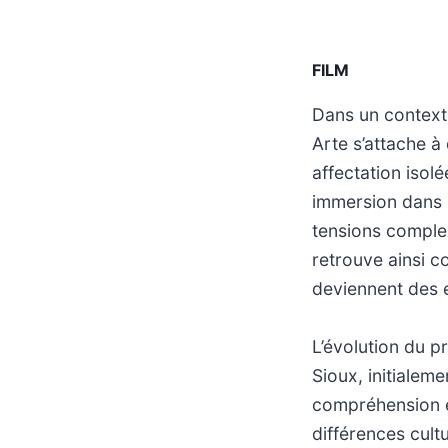
FILM
Dans un contexte
Arte s’attache à
affectation isolé
immersion dans u
tensions complex
retrouve ainsi c
deviennent des e
L’évolution du p
Sioux, initialem
compréhension e
différences cultu